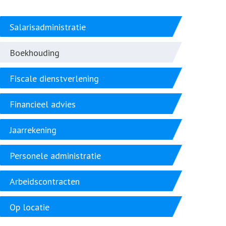
Salarisadministratie
Boekhouding
Fiscale dienstverlening
Financieel advies
Jaarrekening
Personele administratie
Arbeidscontracten
Op locatie